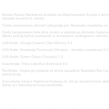
European Archery Championships 2026 Antalya
Denisa Hurban Baránková dosiahla na Majstrovstvách Európy v terčovej
obsadila konečné 6. miesto.
Týmto umiestnením zároveň vybojovala pre Slovensko miestenku na b
Cesta šampionátom bola plná zvratov a ukázala jej obrovskú bojovnosť.
hlboko pod jej bežné postavenie (v európskom rankingovom rebríčku jej 
1/48-finále: Giorgia Cesarini (San Maríno) 6:4
1/24-finále: Anastasija Pavlovová (Ukrajina – desiatka nasadenia) 6:0
1/16-finále: Gizem Özkan (Turecko) 7:3
Osemfinále: Triinu Lilienthal (Estónsko) 6:4
Štvrťfinále: Stopku jej vystavila až druhá nasadená Španielka Elia C
setové body.
Zverenkyňa trénera Vladimíra Hurbana ml. tak po minuloročnom zlate z
špičky aj v klasickej terčovej lukostreľbe.
European ParaArchery Championships 2026 Rome