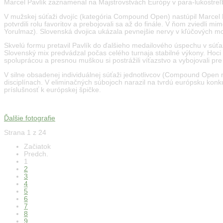
Marcel Pavlík zaznamenal na Majstrovstvách Európy v para-lukostreľ
V mužskej súťaži dvojíc (kategória Compound Open) nastúpil Marcel 
potvrdili rolu favoritov a prebojovali sa až do finále. V ňom zviedl
Yorulmaz). Slovenská dvojica ukázala pevnejšie nervy v kľúčových mo
Skvelú formu pretavil Pavlík do ďalšieho medailového úspechu v súť
Slovenský mix predvádzal počas celého turnaja stabilné výkony. Hoci 
spoluprácou a presnou muškou si postrážili víťazstvo a vybojovali pr
V silne obsadenej individuálnej súťaži jednotlivcov (Compound Open 
disciplínach. V eliminačných súbojoch narazil na tvrdú európsku konku
príslušnosť k európskej špičke.
Ďalšie fotografie
Strana 1 z 24
Začiatok
Predch.
1
2
3
4
5
6
7
8
9