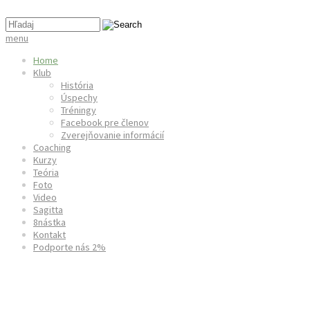
menu
Home
Klub
História
Úspechy
Tréningy
Facebook pre členov
Zverejňovanie informácií
Coaching
Kurzy
Teória
Foto
Video
Sagitta
8nástka
Kontakt
Podporte nás 2%
Denisa Hurban Baránková