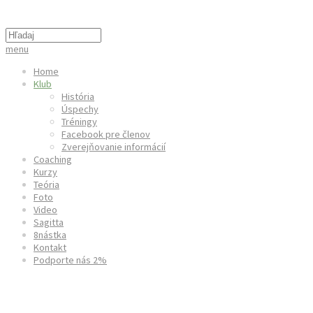
menu
Home
Klub
História
Úspechy
Tréningy
Facebook pre členov
Zverejňovanie informácií
Coaching
Kurzy
Teória
Foto
Video
Sagitta
8nástka
Kontakt
Podporte nás 2%
Niekoľko slov o klube