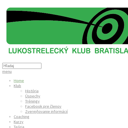
menu
Home
Klub
História
Úspechy
Tréningy
Facebook pre členov
Zverejňovanie informácií
Coaching
Kurzy
Teória