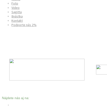
Foto
Video
Sagitta
8nástka
Kontakt
Podporte nás 2%
Denisa Hurban Baránková
Nájdete nás aj na: