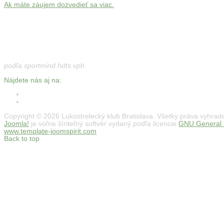
Ak máte záujem dozvedieť sa viac.
podľa sportmind hdts vph
Nájdete nás aj na:
Copyright © 2026 Lukostrelecký klub Bratislava. Všetky práva vyhrad
Joomla!
je voľne šíriteľný softvér vydaný podľa licencie
GNU General P
www.template-joomspirit.com
Back to top