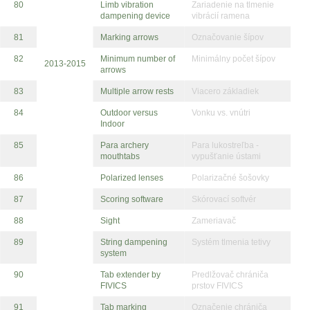
80
Limb vibration
Zariadenie na tlmenie
dampening device
vibrácií ramena
81
Marking arrows
Označovanie šípov
82
Minimum number of
Minimálny počet šípov
2013-2015
arrows
83
Multiple arrow rests
Viacero základiek
84
Outdoor versus
Vonku vs. vnútri
Indoor
85
Para archery
Para lukostreľba -
mouthtabs
vypušťanie ústami
86
Polarized lenses
Polarizačné šošovky
87
Scoring software
Skórovací softvér
88
Sight
Zameriavač
89
String dampening
Systém tlmenia tetivy
system
90
Tab extender by
Predlžovač chrániča
FIVICS
prstov FIVICS
91
Tab marking
Označenie chrániča