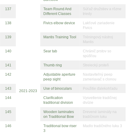
137
Team Round And
Súťaž družstiev a rôzne
Different Classes
triedy
138
Fivics elbow device
Lakťové zariadenie
Fivics
139
Mantis Training Tool
Tréningový nástroj
Mantis
140
Sear tab
Chránič prstov so
spúšťou
141
Thumb ring
Strelecký prsteň
142
Adjustable aperture
Nastaviteľný peep
peep sight
zameriavač s clonou
143
Use of binoculars
Použitie ďalekohľadu
2021-2023
144
Clarification
Vysvetlenie tradičnej
traditional division
divízie
145
Wooden laminates
Drevené lamináty na
on Traditional Bow
tradičnom luku
146
Traditional bow riser
Madlo tradičného luku 3
3