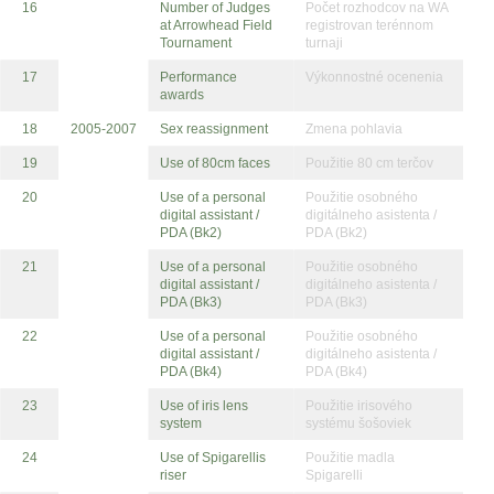
16
Number of Judges
Počet rozhodcov na WA
at Arrowhead Field
registrovan terénnom
Tournament
turnaji
17
Performance
Výkonnostné ocenenia
awards
18
2005-2007
Sex reassignment
Zmena pohlavia
19
Use of 80cm faces
Použitie 80 cm terčov
20
Use of a personal
Použitie osobného
digital assistant /
digitálneho asistenta /
PDA (Bk2)
PDA (Bk2)
21
Use of a personal
Použitie osobného
digital assistant /
digitálneho asistenta /
PDA (Bk3)
PDA (Bk3)
22
Use of a personal
Použitie osobného
digital assistant /
digitálneho asistenta /
PDA (Bk4)
PDA (Bk4)
23
Use of iris lens
Použitie irisového
system
systému šošoviek
24
Use of Spigarellis
Použitie madla
riser
Spigarelli