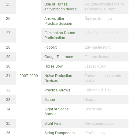
25
Use of Turnez
Použitie antivibračného
antivibration device
zariadenia Turnez
26
Arrows after
Šípy po tréningu
Practice Session
27
Elimination Round
Účasť v elimináciách
Participation
28
Foot-lift
Zdvihnutie nohy
29
Gauge Tolerance
Tolerancia merania
30
Horse Bow
Jazdecký luk
31
2007-2009
Noise Reduction
Zariadenia na tlmenie
Devices
hluku
32
Practice Arrows
Tréningové šípy
33
Scope
Scope
34
Sight or Scope
Kryt scope
Shroud
35
Sight Pins
Piny zameriavača
36
String Dampeners
Tlmiče tetivy