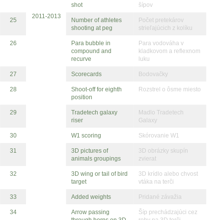
shot
šípov
2011-2013
25
Number of athletes
Počet pretekárov
shooting at peg
strieľajúcich z kolíku
26
Para bubble in
Para vodováha v
compound and
kladkovom a reflexnom
recurve
luku
27
Scorecards
Bodovačky
28
Shoot-off for eighth
Rozstrel o ôsme miesto
position
29
Tradetech galaxy
Madlo Tradetech
riser
Galaxy
30
W1 scoring
Skórovanie W1
31
3D pictures of
3D obrázky skupín
animals groupings
zvierat
32
3D wing or tail of bird
3D krídlo alebo chvost
target
vtáka na terči
33
Added weights
Pridané závažia
34
Arrow passing
Šíp prechádzajúci cez
through horns on 3D
rohy na 3D terči