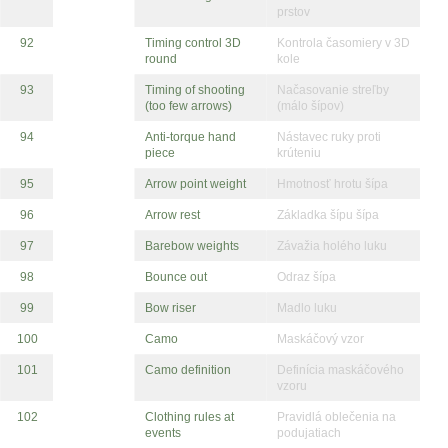
prstov
92
Timing control 3D
Kontrola časomiery v 3D
round
kole
93
Timing of shooting
Načasovanie streľby
(too few arrows)
(málo šípov)
94
Anti-torque hand
Nástavec ruky proti
piece
krúteniu
95
Arrow point weight
Hmotnosť hrotu šípa
96
Arrow rest
Základka šípu šípa
97
Barebow weights
Závažia holého luku
98
Bounce out
Odraz šípa
99
Bow riser
Madlo luku
100
Camo
Maskáčový vzor
101
Camo definition
Definícia maskáčového
vzoru
102
Clothing rules at
Pravidlá oblečenia na
events
podujatiach