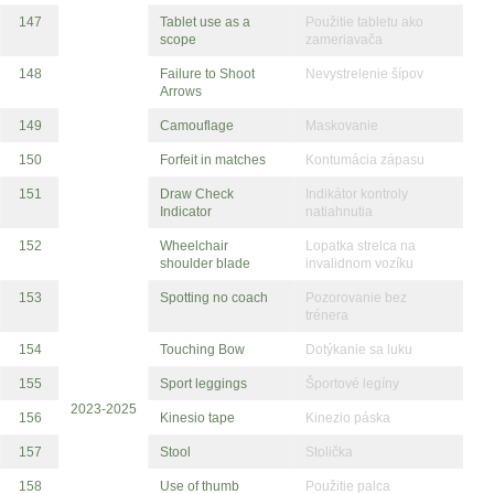
147
Tablet use as a
Použitie tabletu ako
scope
zameriavača
148
Failure to Shoot
Nevystrelenie šípov
Arrows
149
Camouflage
Maskovanie
150
Forfeit in matches
Kontumácia zápasu
151
Draw Check
Indikátor kontroly
Indicator
natiahnutia
152
Wheelchair
Lopatka strelca na
shoulder blade
invalidnom vozíku
153
Spotting no coach
Pozorovanie bez
trénera
154
Touching Bow
Dotýkanie sa luku
155
Sport leggings
Športové legíny
2023-2025
156
Kinesio tape
Kinezio páska
157
Stool
Stolička
158
Use of thumb
Použitie palca