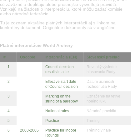
sú záväzné a dopĺňajú alebo presnejšie vysvetľujú pravidlá.
Vznikajú na žiadostí o interpretáciu, ktoré môžu zadať komisie
alebo národné federácie.
Tu je zoznam aktuálne platných interpretácií aj s linkom na
konkrétny dokument. Originálne dokumenty sú v angličtine.
Platné interpretácie World Archery
#
Obdobie
Interpretácia (EN)
Slovenský preklad
1
Council decision
Rovnaký výsledok
results in a tie
hlasovania Rady
2
Effective start date
Dátum účinnosti
of Council decision
rozhodnutia Rady
3
Marking on the
Označenie na tetive
string of a barebow
holého luku
4
National rules
Národné pravidlá
5
Practice
Tréning
6
2003-2005
Practice for Indoor
Tréning v hale
Rounds