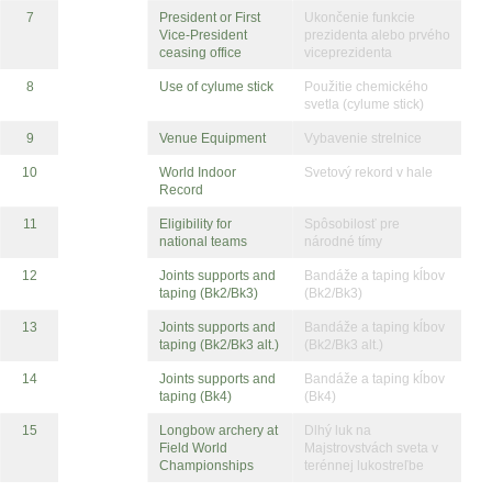
7
President or First
Ukončenie funkcie
Vice-President
prezidenta alebo prvého
ceasing office
viceprezidenta
8
Use of cylume stick
Použitie chemického
svetla (cylume stick)
9
Venue Equipment
Vybavenie strelnice
10
World Indoor
Svetový rekord v hale
Record
11
Eligibility for
Spôsobilosť pre
national teams
národné tímy
12
Joints supports and
Bandáže a taping kĺbov
taping (Bk2/Bk3)
(Bk2/Bk3)
13
Joints supports and
Bandáže a taping kĺbov
taping (Bk2/Bk3 alt.)
(Bk2/Bk3 alt.)
14
Joints supports and
Bandáže a taping kĺbov
taping (Bk4)
(Bk4)
15
Longbow archery at
Dlhý luk na
Field World
Majstrovstvách sveta v
Championships
terénnej lukostreľbe