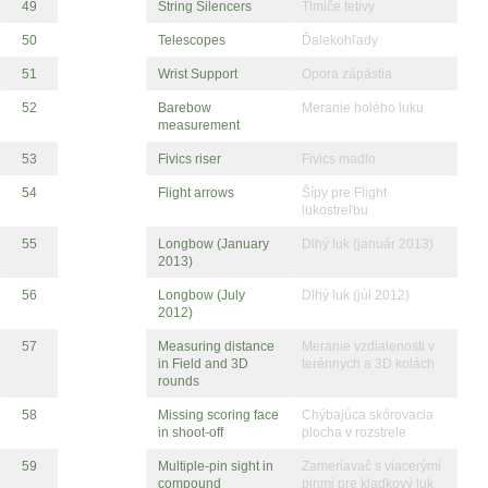
49
String Silencers
Tlmiče tetivy
50
Telescopes
Ďalekohľady
51
Wrist Support
Opora zápästia
52
Barebow
Meranie holého luku
measurement
53
Fivics riser
Fivics madlo
54
Flight arrows
Šípy pre Flight
lukostreľbu
55
Longbow (January
Dlhý luk (január 2013)
2013)
56
Longbow (July
Dlhý luk (júl 2012)
2012)
57
Measuring distance
Meranie vzdialenosti v
in Field and 3D
terénnych a 3D kolách
rounds
58
Missing scoring face
Chýbajúca skórovacia
in shoot-off
plocha v rozstrele
59
Multiple-pin sight in
Zameriavač s viacerými
compound
pinmi pre kladkový luk