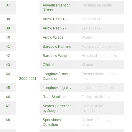
37
Advertisement on
Reklama na madle
Risers
38
Arrow Rest (1)
Základka (1)
39
Arrow Rest (2)
Základka (2)
40
Arrow Wraps
Wrapy
41
Barebow Painting
Maľovanie holého luku
42
Barebow Weight
Hmotnosť holého luku
43
Clicker
Klapačka
44
Longbow Arrows
Priemer šípov dlhého
2009-2011
Diameter
luku
45
Longbow Legality
Legalita dlhého luku
46
Rear Stabiliser
Zadný stabilizátor
47
Scores Correction
Oprava skóre
by Judges
rozhodcami
48
Sportshoes
Definícia športovej
Definition
obuvi