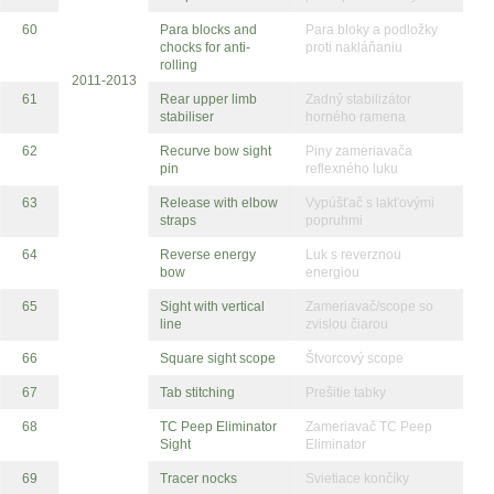
60
Para blocks and
Para bloky a podložky
chocks for anti-
proti nakláňaniu
rolling
2011-2013
61
Rear upper limb
Zadný stabilizátor
stabiliser
horného ramena
62
Recurve bow sight
Piny zameriavača
pin
reflexného luku
63
Release with elbow
Vypúšťač s lakťovými
straps
popruhmi
64
Reverse energy
Luk s reverznou
bow
energiou
65
Sight with vertical
Zameriavač/scope so
line
zvislou čiarou
66
Square sight scope
Štvorcový scope
67
Tab stitching
Prešitie tabky
68
TC Peep Eliminator
Zameriavač TC Peep
Sight
Eliminator
69
Tracer nocks
Svietiace končíky