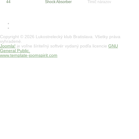
44
Shock Absorber
Tlmič nárazov
Copyright © 2026 Lukostrelecký klub Bratislava. Všetky práva
vyhradené.
Joomla!
je voľne šíriteľný softvér vydaný podľa licencie
GNU
General Public.
www.template-joomspirit.com