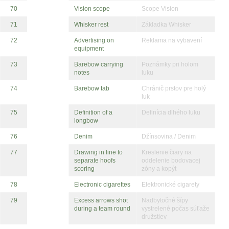
70
Vision scope
Scope Vision
71
Whisker rest
Základka Whisker
72
Advertising on
Reklama na vybavení
equipment
73
Barebow carrying
Poznámky pri holom
notes
luku
74
Barebow tab
Chránič prstov pre holý
luk
75
Definition of a
Definícia dlhého luku
longbow
76
Denim
Džínsovina / Denim
77
Drawing in line to
Kreslenie čiary na
separate hoofs
oddelenie bodovacej
scoring
zóny a kopýt
78
Electronic cigarettes
Elektronické cigarety
79
Excess arrows shot
Nadbytočné šípy
during a team round
vystrelené počas súťaže
družstiev