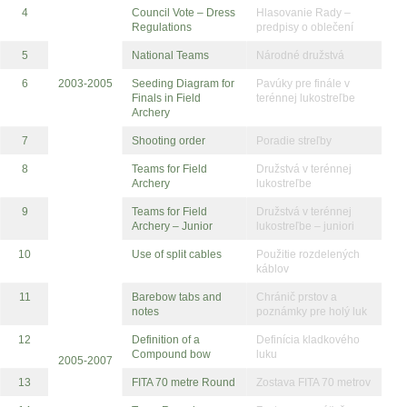
4
Council Vote – Dress
Hlasovanie Rady –
Regulations
predpisy o oblečení
5
National Teams
Národné družstvá
6
2003-2005
Seeding Diagram for
Pavúky pre finále v
Finals in Field
terénnej lukostreľbe
Archery
7
Shooting order
Poradie streľby
8
Teams for Field
Družstvá v terénnej
Archery
lukostreľbe
9
Teams for Field
Družstvá v terénnej
Archery – Junior
lukostreľbe – juniori
10
Use of split cables
Použitie rozdelených
káblov
11
Barebow tabs and
Chránič prstov a
notes
poznámky pre holý luk
12
Definition of a
Definícia kladkového
Compound bow
luku
2005-2007
13
FITA 70 metre Round
Zostava FITA 70 metrov