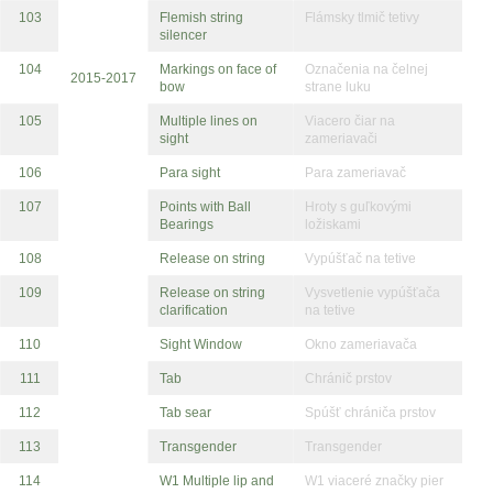
103
Flemish string
Flámsky tlmič tetivy
silencer
104
Markings on face of
Označenia na čelnej
2015-2017
bow
strane luku
105
Multiple lines on
Viacero čiar na
sight
zameriavači
106
Para sight
Para zameriavač
107
Points with Ball
Hroty s guľkovými
Bearings
ložiskami
108
Release on string
Vypúšťač na tetive
109
Release on string
Vysvetlenie vypúšťača
clarification
na tetive
110
Sight Window
Okno zameriavača
111
Tab
Chránič prstov
112
Tab sear
Spúšť chrániča prstov
113
Transgender
Transgender
114
W1 Multiple lip and
W1 viaceré značky pier