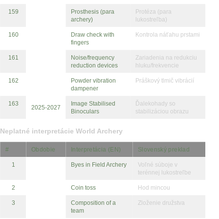
159
Prosthesis (para
Protéza (para
archery)
lukostreľba)
160
Draw check with
Kontrola náťahu prstami
fingers
161
Noise/frequency
Zariadenia na redukciu
reduction devices
hluku/frekvencie
162
Powder vibration
Práškový tlmič vibrácií
dampener
163
Image Stabilised
Ďalekohady so
2025-2027
Binoculars
stabilizáciou obrazu
Neplatné interpretácie World Archery
#
Obdobie
Interpretácia (EN)
Slovenský preklad
1
Byes in Field Archery
Voľné súboje v
terénnej lukostreľbe
2
Coin toss
Hod mincou
3
Composition of a
Zloženie družstva
team