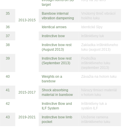
target
35
Barebow internal
Vnútorný tlmič vibrácií
vibration dampening
holého luku
2013-2015
36
Identical arrows
Identické šípy
37
Instinctive bow
Inštinktívny luk
38
Instinctive bow rest
Zakladka inštinktívneho
(August 2013)
luku (august 2013)
39
Instinctive bow rest
Podložka
(September 2013)
inštinktívneho luku
(september 2013)
40
Weights on a
Závažia na holom luku
barebow
41
Shock absorbing
Nárazy tlmiaci materiál
2015-2017
material in barebow
v holom luku
42
Instinctive Bow and
Inštinktívny luk a
ILF System
systém ILF
43
2019-2021
Instinctive bow limb
Uloženie ramena
pocket
inštinktívneho luku