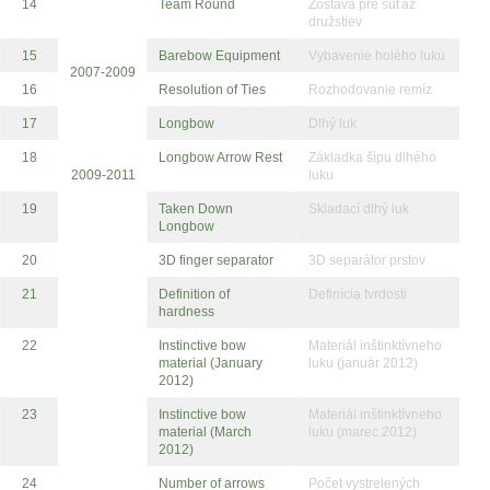
14
Team Round
Zostava pre súťaž
družstiev
15
Barebow Equipment
Vybavenie holého luku
2007-2009
16
Resolution of Ties
Rozhodovanie remíz
17
Longbow
Dlhý luk
18
Longbow Arrow Rest
Základka šípu dlhého
2009-2011
luku
19
Taken Down
Skladací dlhý luk
Longbow
20
3D finger separator
3D separátor prstov
21
Definition of
Definícia tvrdosti
hardness
22
Instinctive bow
Materiál inštinktívneho
material (January
luku (január 2012)
2012)
23
Instinctive bow
Materiál inštinktívneho
material (March
luku (marec 2012)
2012)
24
Number of arrows
Počet vystrelených