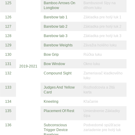
125
Bamboo Arrows On
Bambusové šípy na
Longbow
dlhom luku
126
Barebow tab 1
Základka pre holý luk 1
127
Barebow tab 2
Základka pre holý luk 2
128
Barebow tab 3
Základka pre holý luk 3
129
Barebow Weights
Závažia holého luku
130
Bow Grip
Rúčka luku
131
Bow Window
Okno luku
2019-2021
132
Compound Sight
Zameriavač kladkového
luku
133
Judges And Yellow
Rozhodcovia a žltá
Card
karta
134
Kneeling
Kľačanie
135
Placement Of Rest
Umiestnenie Základky
šípa
136
Subconscious
Podvedomé spúšťacie
Trigger Device
zariadenie pre holý luk
Barebow