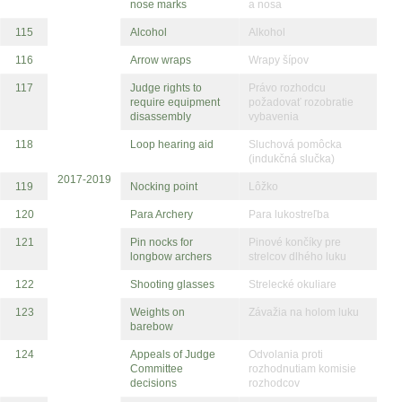
nose marks
a nosa
115
Alcohol
Alkohol
116
Arrow wraps
Wrapy šípov
117
Judge rights to
Právo rozhodcu
require equipment
požadovať rozobratie
disassembly
vybavenia
118
Loop hearing aid
Sluchová pomôcka
(indukčná slučka)
2017-2019
119
Nocking point
Lôžko
120
Para Archery
Para lukostreľba
121
Pin nocks for
Pinové končíky pre
longbow archers
strelcov dlhého luku
122
Shooting glasses
Strelecké okuliare
123
Weights on
Závažia na holom luku
barebow
124
Appeals of Judge
Odvolania proti
Committee
rozhodnutiam komisie
decisions
rozhodcov