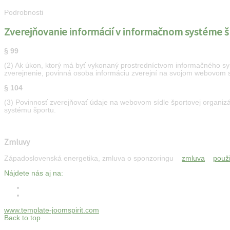
Podrobnosti
Zverejňovanie informácií v informačnom systéme š
§ 99
(2) Ak úkon, ktorý má byť vykonaný prostredníctvom informačného sy
zverejnenie, povinná osoba informáciu zverejní na svojom webovom s
§ 104
(3) Povinnosť zverejňovať údaje na webovom sídle športovej organizá
systému športu.
Zmluvy
Západoslovenská energetika, zmluva o sponzoringu
zmluva
použi
Nájdete nás aj na:
www.template-joomspirit.com
Back to top