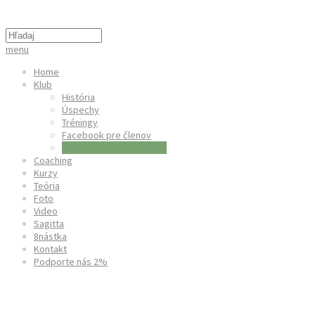
menu
Home
Klub
História
Úspechy
Tréningy
Facebook pre členov
Zverejňovanie informácií
Coaching
Kurzy
Teória
Foto
Video
Sagitta
8nástka
Kontakt
Podporte nás 2%
Zverejňovanie informácií v informač