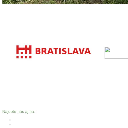
Nájdete nás aj na: