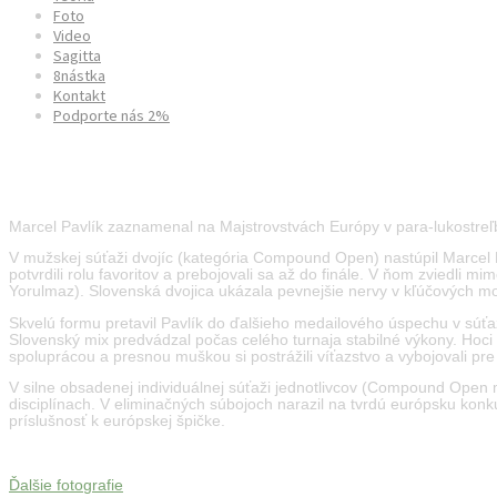
Foto
Video
Sagitta
8nástka
Kontakt
Podporte nás 2%
European ParaArchery Championshi
Marcel Pavlík zaznamenal na Majstrovstvách Európy v para-lukostreľ
V mužskej súťaži dvojíc (kategória Compound Open) nastúpil Marcel 
potvrdili rolu favoritov a prebojovali sa až do finále. V ňom zviedl
Yorulmaz). Slovenská dvojica ukázala pevnejšie nervy v kľúčových mo
Skvelú formu pretavil Pavlík do ďalšieho medailového úspechu v súť
Slovenský mix predvádzal počas celého turnaja stabilné výkony. Hoci 
spoluprácou a presnou muškou si postrážili víťazstvo a vybojovali pr
V silne obsadenej individuálnej súťaži jednotlivcov (Compound Open 
disciplínach. V eliminačných súbojoch narazil na tvrdú európsku konku
príslušnosť k európskej špičke.
Ďalšie fotografie