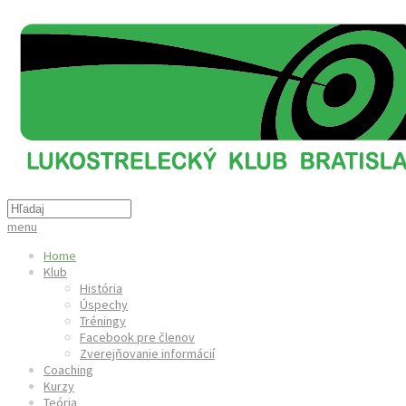
menu
Home
Klub
História
Úspechy
Tréningy
Facebook pre členov
Zverejňovanie informácií
Coaching
Kurzy
Teória