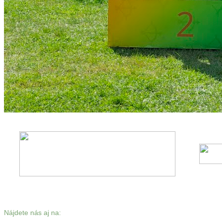
Nájdete nás aj na: